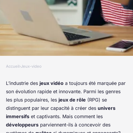
Accueil
›
Jeux-video
JEUX-VIDEO
Quelles sont les meilleures
L’industrie des
jeux vidéo
a toujours été marquée par
son évolution rapide et innovante. Parmi les genres
pratiques pour concevoir des
les plus populaires, les
jeux de rôle
(RPG) se
systèmes de quêtes
distinguent par leur capacité à créer des
univers
dynamiques et immersifs dans
immersifs
et captivants. Mais comment les
les RPG?
développeurs
parviennent-ils à concevoir des