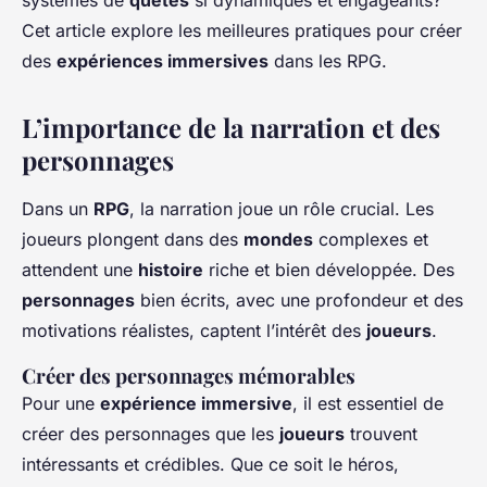
systèmes de
quêtes
si dynamiques et engageants?
Roxane
•
19 septembre 2024
•
5 min de lecture
Cet article explore les meilleures pratiques pour créer
des
expériences immersives
dans les RPG.
L’importance de la narration et des
personnages
Dans un
RPG
, la narration joue un rôle crucial. Les
joueurs plongent dans des
mondes
complexes et
attendent une
histoire
riche et bien développée. Des
personnages
bien écrits, avec une profondeur et des
motivations réalistes, captent l’intérêt des
joueurs
.
Créer des personnages mémorables
Pour une
expérience immersive
, il est essentiel de
créer des personnages que les
joueurs
trouvent
intéressants et crédibles. Que ce soit le héros,