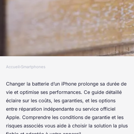
Accueil
›
Smartphones
SMARTPHONES
Réparation batterie iphone :
Changer la batterie d’un iPhone prolonge sa durée de
vie et optimise ses performances. Ce guide détaillé
guide complet, coûts et
éclaire sur les coûts, les garanties, et les options
garanties
entre réparation indépendante ou service officiel
Apple. Comprendre les conditions de garantie et les
Roxane
•
19 juillet 2025
•
5 min de lecture
risques associés vous aide à choisir la solution la plus