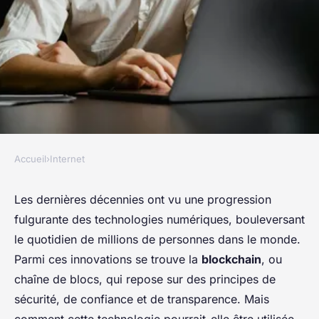
Accueil
›
Internet
INTERNET
Comment les technologies de
Les dernières décennies ont vu une progression
fulgurante des technologies numériques, bouleversant
blockchain peuvent-elles être
le quotidien de millions de personnes dans le monde.
utilisées pour créer des
Parmi ces innovations se trouve la
blockchain
, ou
systèmes de vote inviolables ?
chaîne de blocs, qui repose sur des principes de
sécurité, de confiance et de transparence. Mais
Roxane
•
19 septembre 2024
•
5 min de lecture