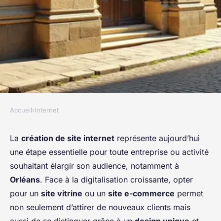
Accueil
›
Internet
INTERNET
Créer un site internet unique à
La
création de site internet
représente aujourd’hui
une étape essentielle pour toute entreprise ou activité
orléans : réussir sa présence
souhaitant élargir son audience, notamment à
en ligne
Orléans
. Face à la digitalisation croissante, opter
pour un
site vitrine
ou un
site e-commerce
permet
Roxane
•
20 février 2026
•
6 min de lecture
non seulement d’attirer de nouveaux clients mais